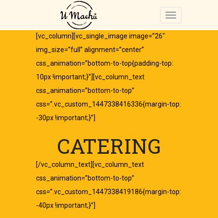
[vc_column][vc_single_image image=”26″
img_size=”full” alignment=”center”
css_animation=”bottom-to-top{padding-top:
10px !important;}”][vc_column_text
css_animation=”bottom-to-top”
css=”.vc_custom_1447338416336{margin-top:
-30px !important;}”]
CATERING
[/vc_column_text][vc_column_text
css_animation=”bottom-to-top”
css=”.vc_custom_1447338419186{margin-top:
-40px !important;}”]