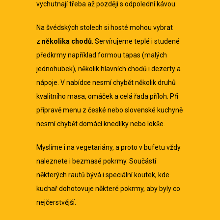
vychutnají třeba až později s odpolední kávou.
Na švédských stolech si hosté mohou vybrat
z
několika chodů
. Servírujeme teplé i studené
předkrmy například formou tapas (malých
jednohubek), několik hlavních chodů i dezerty a
nápoje. V nabídce nesmí chybět několik druhů
kvalitního masa, omáček a celá řada příloh. Při
přípravě menu z české nebo slovenské kuchyně
nesmí chybět domácí knedlíky nebo lokše.
Myslíme i na vegetariány, a proto v bufetu vždy
naleznete i bezmasé pokrmy. Součástí
některých rautů bývá i speciální koutek, kde
kuchař dohotovuje některé pokrmy, aby byly co
nejčerstvější.