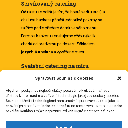
Servírovaný catering
Od rautu se odlišuje tím, že hosté sedí u stolů a
obsluha banketu přináší jednotlivé pokrmy na
talířích podle předem domluveného menu.
Formou banketu servírujeme vždy několik
chodů od předkrmu po dezert. Základem
je
rychlá obsluha
a vyvážené menu.
Svatební catering na míru
Svatba je výjimečná událost. Chápeme, že
Spravovat Souhlas s cookies
máte příprav až nad hlavu. Proto vám rádi
se
svatebním cateringem
pomůžeme. Od
Abychom poskytli co nejlepší služby, používáme k ukládání a/nebo
přístupu k informacím o zařízení, technologie jako jsou soubory cookies.
lehkého občerstvení, osvěžujících nápojů
Souhlas s těmito technologiemi nám umožní zpracovávat údaje, jako je
chování při procházení nebo jedinečná ID na tomto webu. Nesouhlas nebo
po
bohatou svatební hostinu
a dezerty.
odvolání souhlasu může nepříznivě ovlivnit určité vlastnosti a funkce.
Nelamte si s ničím hlavu. Postaráme se o
perfektní servis a zajistíme občerstvení po
Příjmout