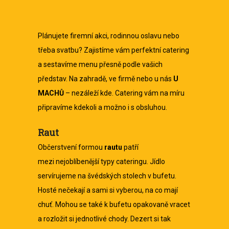
Plánujete firemní akci, rodinnou oslavu nebo
třeba svatbu? Zajistíme vám perfektní catering
a sestavíme menu přesně podle vašich
představ. Na zahradě, ve firmě nebo u nás
U
MACHŮ
– nezáleží kde. Catering vám na míru
připravíme kdekoli a možno i s obsluhou.
Raut
Občerstvení formou
rautu
patří
mezi nejoblíbenější typy cateringu. Jídlo
servírujeme na švédských stolech v bufetu.
Hosté nečekají a sami si vyberou, na co mají
chuť. Mohou se také k bufetu opakovaně vracet
a rozložit si jednotlivé chody. Dezert si tak