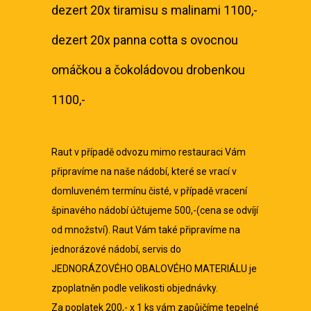
dezert 20x tiramisu s malinami 1100,-
dezert 20x panna cotta s ovocnou
omáčkou a čokoládovou drobenkou
1100,-
Raut v případě odvozu mimo restauraci Vám
připravíme na naše nádobí, které se vrací v
domluveném termínu čisté, v případě vracení
špinavého nádobí účtujeme 500,-(cena se odvíjí
od množství). Raut Vám také připravíme na
jednorázové nádobí, servis do
JEDNORÁZOVÉHO OBALOVÉHO MATERIÁLU je
zpoplatněn podle velikosti objednávky.
Za poplatek 200,- x 1 ks vám zapůjčíme tepelné