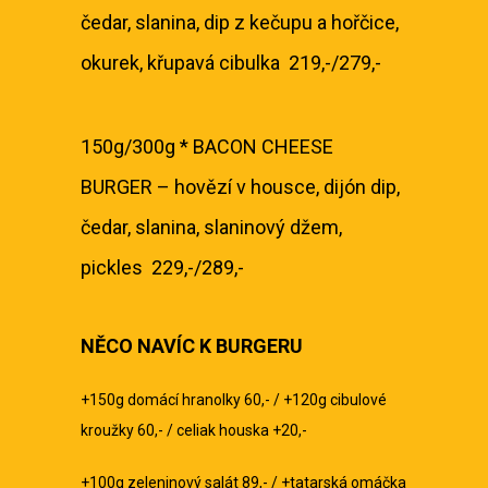
čedar, slanina, dip z kečupu a hořčice,
okurek, křupavá cibulka 219,-/279,-
150g/300g * BACON CHEESE
BURGER – hovězí v housce, dijón dip,
čedar, slanina, slaninový džem,
pickles 229,-/289,-
NĚCO NAVÍC K BURGERU
+150g domácí hranolky 60,- / +120g cibulové
kroužky 60,- / celiak houska +20,-
+100g zeleninový salát 89,- / +tatarská omáčka