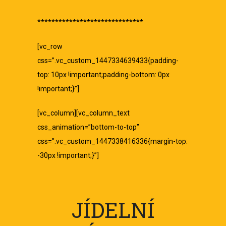
******************************
[vc_row
css=”.vc_custom_1447334639433{padding-
top: 10px !important;padding-bottom: 0px
!important;}”]
[vc_column][vc_column_text
css_animation=”bottom-to-top”
css=”.vc_custom_1447338416336{margin-top:
-30px !important;}”]
JÍDELNÍ