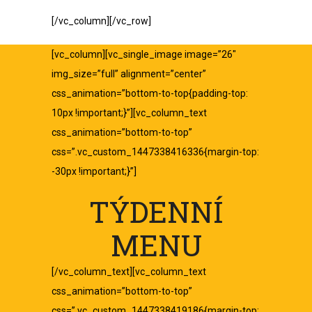
[/vc_column][/vc_row]
[vc_column][vc_single_image image=”26″
img_size=”full” alignment=”center”
css_animation=”bottom-to-top{padding-top:
10px !important;}”][vc_column_text
css_animation=”bottom-to-top”
css=”.vc_custom_1447338416336{margin-top:
-30px !important;}”]
TÝDENNÍ
MENU
[/vc_column_text][vc_column_text
css_animation=”bottom-to-top”
css=”.vc_custom_1447338419186{margin-top: