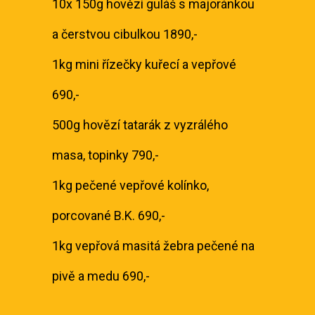
10x 150g hovězí guláš s majoránkou
a čerstvou cibulkou 1890,-
1kg mini řízečky kuřecí a vepřové
690,-
500g hovězí tatarák z vyzrálého
masa, topinky 790,-
1kg pečené vepřové kolínko,
porcované B.K. 690,-
1kg vepřová masitá žebra pečené na
pivě a medu 690,-