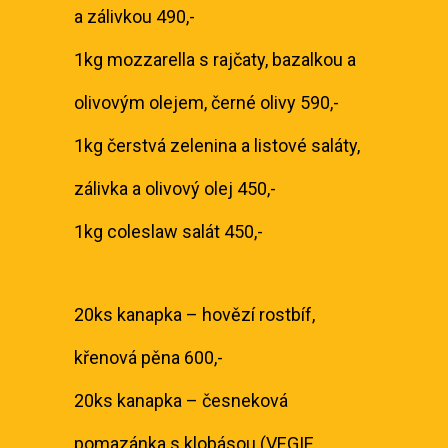
a zálivkou 490,-
1kg mozzarella s rajčaty, bazalkou a
olivovým olejem, černé olivy 590,-
1kg čerstvá zelenina a listové saláty,
zálivka a olivový olej 450,-
1kg coleslaw salát 450,-
20ks kanapka – hovězí rostbíf,
křenová pěna 600,-
20ks kanapka – česneková
pomazánka s klobásou (VEGIE