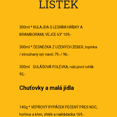
LÍSTEK
300ml * KULAJDA S LESNÍMI HŘÍBKY A
BRAMBORAMI, VEJCE 63° 109,-
300ml * ČESNEČKA Z UZENÝCH ŽEBER, topinka
/ strouhaný sýr navíc 79,-/ 96,-
300ml GULÁŠOVÁ POLÉVKA, náš pivní rohlík
95,-
Chuťovky a malá jídla
140g * VEPŘOVÝ RYPÁČEK PEČENÝ PŘES NOC,
hořčice a křen, chléb a nakládačka 169,-