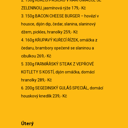
2. 150g KUŘECÍ PRSÍČKO V KARI OMÁČCE SE
ZELENINOU, jasmínová rýže 179,- Kč
3. 150g BACON CHEESE BURGER – hovězí v
housce, dijón dip, čedar, slanina, slaninový
džem, pickles, hranolky 259,- Kč
4. 160g KŘUPAVÝ KUŘECÍ ŘÍZEK, omáčka z
čedaru, brambory opečené se slaninou a
cibulkou 269,- Kč
5. 330g FARMÁŘSKÝ STEAK Z VEPŘOVÉ
KOTLETY S KOSTÍ, dijón omáčka, domácí
hranolky 289,- Kč
6. 200g SEGEDINSKÝ GULÁŠ SPECIÁL, domácí
houskový knedlík 239,- Kč
Úterý