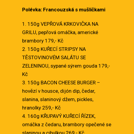
Polévka: Francouzská s mušličkami
1. 150g VEPŘOVÁ KRKOVIČKA NA
GRILU, pepřová omáčka, americké
brambory 179,- Kč
2. 150g KUŘECÍ STRIPSY NA
TĚSTOVINOVÉM SALÁTU SE
ZELENINOU, sypané sýrem gouda 179,-
Kč
3. 150g BACON CHEESE BURGER –
hovězí v housce, dijón dip, čedar,
slanina, slaninový džem, pickles,
hranolky 259,- Kč
4. 160g KŘUPAVÝ KUŘECÍ ŘÍZEK,
omáčka z čedaru, brambory opečené se
slaninou a cibulkou 269,- Kč