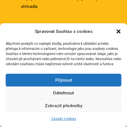
ohřívadla.
Spravovat Souhlas s cookies
Abychom poskytli co nejlepší služby, používáme k ukládání a/nebo
Pro pořádání soukromých akcí disponujeme
přístupu k informacím o zařízení, technologie jako jsou soubory cookies.
Souhlas s těmito technologiemi nám umožní zpracovávat údaje, jako je
jídelním lístkem, který obsahuje tradiční
chování při procházení nebo jedinečná ID na tomto webu. Nesouhlas nebo
české i mezinárodní pokrmy. Rádi Vám ho na
odvolání souhlasu může nepříznivě ovlivnit určité vlastnosti a funkce.
požádání zapůjčíme nebo
zašleme na email
.
Také můžeme připravit na zakázku i jiné
Příjmout
pokrmy dle Vašeho přání.
Odmítnout
Zobrazit předvolby
[vc_row
css=”.vc_custom_1447339872567{padding-
Zásady cookies
top: 0px !important;background-position: center