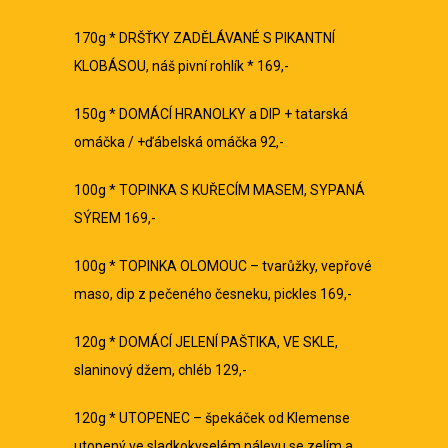
170g * DRŠŤKY ZADĚLÁVANÉ S PIKANTNÍ
KLOBÁSOU, náš pivní rohlík * 169,-
150g * DOMÁCÍ HRANOLKY a DIP + tatarská
omáčka / +ďábelská omáčka 92,-
100g * TOPINKA S KUŘECÍM MASEM, SYPANÁ
SÝREM 169,-
100g * TOPINKA OLOMOUC – tvarůžky, vepřové
maso, dip z pečeného česneku, pickles 169,-
120g * DOMÁCÍ JELENÍ PAŠTIKA, VE SKLE,
slaninový džem, chléb 129,-
120g * UTOPENEC – špekáček od Klemense
utopený ve sladkokyselém nálevu se zelím a