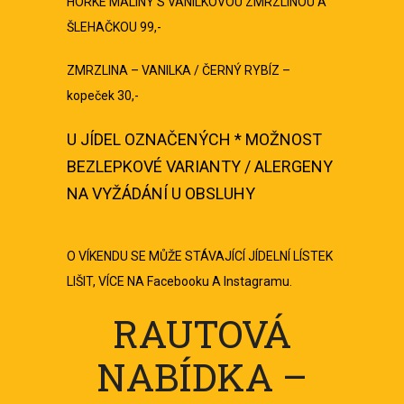
HORKÉ MALINY S VANILKOVOU ZMRZLINOU A
ŠLEHAČKOU 99,-
ZMRZLINA – VANILKA / ČERNÝ RYBÍZ –
kopeček 30,-
U JÍDEL OZNAČENÝCH * MOŽNOST
BEZLEPKOVÉ VARIANTY / ALERGENY
NA VYŽÁDÁNÍ U OBSLUHY
O VÍKENDU SE MŮŽE STÁVAJÍCÍ JÍDELNÍ LÍSTEK
LIŠIT, VÍCE NA Facebooku A Instagramu.
RAUTOVÁ
NABÍDKA –