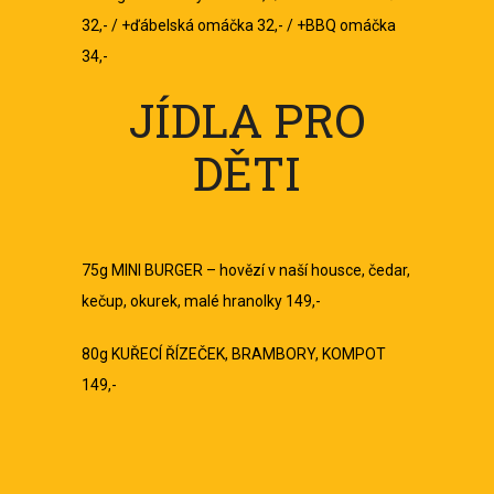
32,- / +ďábelská omáčka 32,- / +BBQ omáčka
34,-
JÍDLA PRO
DĚTI
75g MINI BURGER – hovězí v naší housce, čedar,
kečup, okurek, malé hranolky 149,-
80g KUŘECÍ ŘÍZEČEK, BRAMBORY, KOMPOT
149,-