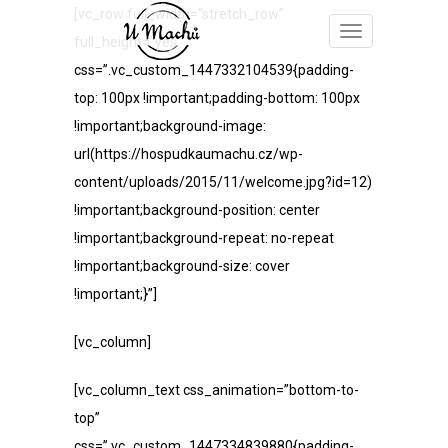
[vc_row full_width=”stretch_row”
full_height=”yes”
css=”.vc_custom_1447332104539{padding-
top: 100px !important;padding-bottom: 100px
!important;background-image:
url(https://hospudkaumachu.cz/wp-
content/uploads/2015/11/welcome.jpg?id=12)
!important;background-position: center
!important;background-repeat: no-repeat
!important;background-size: cover
!important;}”]
[vc_column]
[vc_column_text css_animation=”bottom-to-
top”
css=”.vc_custom_1447334839880{padding-